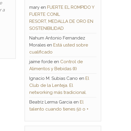
e
mary
en
FUERTE EL ROMPIDO Y
r a
FUERTE CONIL
RESORT, MEDALLA DE ORO EN
SOSTENIBILIDAD
Nahum Antonio Fernandez
Morales
en
Está usted sobre
cualificado
jaime forde
en
Control de
Alimentos y Bebidas (II)
Ignacio M. Subias Cano
en
El
Club de la Lenteja. El
networking más tradicional.
Beatríz Lerma Garcia
en
El
talento cuando tienes 50 o +