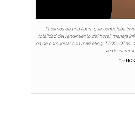
Pasamos de una figura que controlaba inventa
totalidad del rendimiento del hotel: maneja i
ha de comunicar con marketing, TTOO, OTA’s, c
fin de increme
Por
HOS