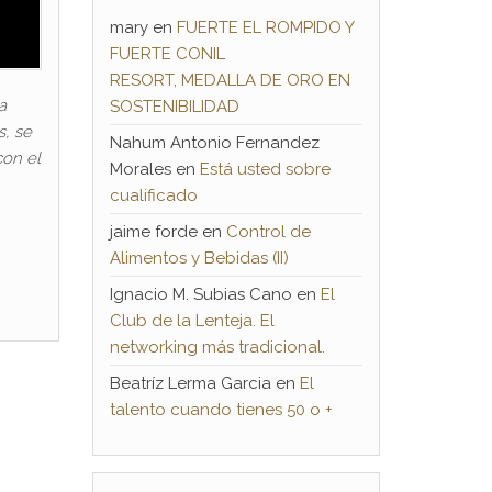
mary
en
FUERTE EL ROMPIDO Y
FUERTE CONIL
RESORT, MEDALLA DE ORO EN
a
SOSTENIBILIDAD
s, se
Nahum Antonio Fernandez
con el
Morales
en
Está usted sobre
cualificado
jaime forde
en
Control de
Alimentos y Bebidas (II)
Ignacio M. Subias Cano
en
El
Club de la Lenteja. El
networking más tradicional.
Beatríz Lerma Garcia
en
El
talento cuando tienes 50 o +