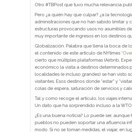
Otro #TBPost que tuvo mucha relevancia publ
Pero ¿a quién hay que culpar? ¿a la tecnologí
administraciones que no han sabido limitar y c
estructuras provocando usos no asumibles de l
muy importante de ingresos en los destinos qu
Globalización. Palabra que llena la boca de l
el contenido de este artículo de NYtimes
“Ove
cierto que múltiples plataformas (Airbnb, Exp
económico la visita a destinos determinados
localidades (e incluso grandes) se han visto
visitantes. Esos destinos donde “estar” y “vis
colas de espera, saturación de servicios y c
Tal y como recoge el artículo, los viajes inte
Un dato que ha sorprendido incluso a la WTO 
¿Es una buena noticia? Lo puede ser, aunque h
pueblos no pueden soportar una afluencia infini
modo. Si no se toman medidas, el viajar, en luga