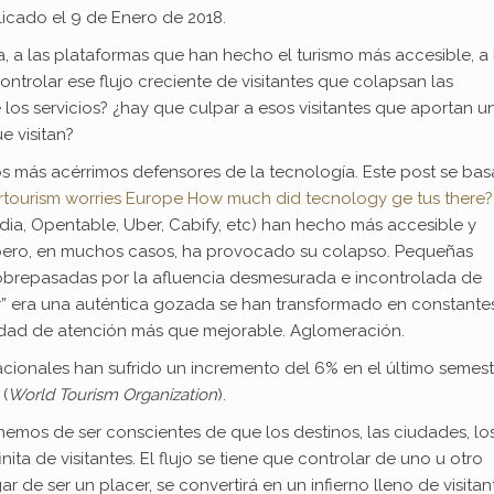
icado el 9 de Enero de 2018.
a, a las plataformas que han hecho el turismo más accesible, a 
ontrolar ese flujo creciente de visitantes que colapsan las
os servicios? ¿hay que culpar a esos visitantes que aportan u
e visitan?
os más acérrimos defensores de la tecnología. Este post se bas
rtourism worries Europe How much did tecnology ge tus there?
edia, Opentable, Uber, Cabify, etc) han hecho más accesible y
 pero, en muchos casos, ha provocado su colapso. Pequeñas
 sobrepasadas por la afluencia desmesurada e incontrolada de
itar” era una auténtica gozada se han transformado en constante
alidad de atención más que mejorable. Aglomeración.
rnacionales han sufrido un incremento del 6% en el último semest
(
World Tourism Organization
).
emos de ser conscientes de que los destinos, las ciudades, lo
ta de visitantes. El flujo se tiene que controlar de uno u otro
r de ser un placer, se convertirá en un infierno lleno de visitan