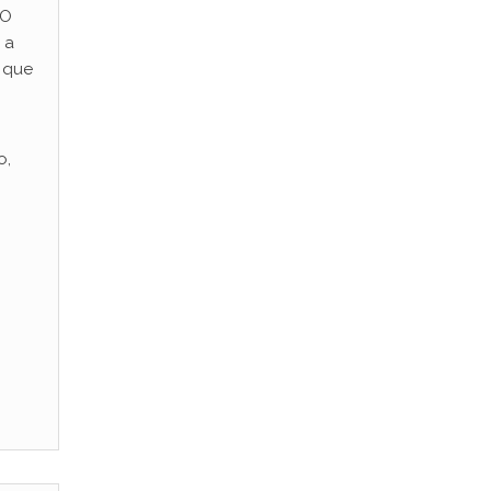
 O
 a
que
o,