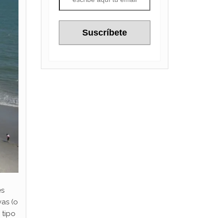
es
vas (o
 tipo