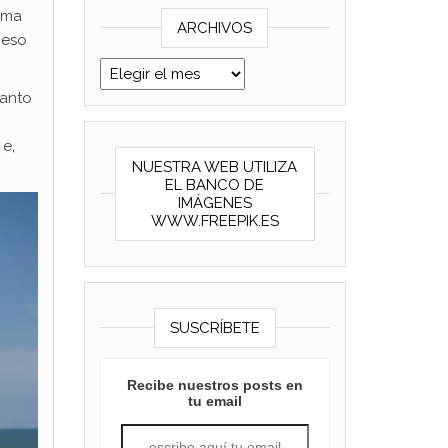
lema
ARCHIVOS
 eso
Archivos
tanto
 e,
NUESTRA WEB UTILIZA
EL BANCO DE
IMÁGENES
WWW.FREEPIK.ES
SUSCRÍBETE
Recibe nuestros posts en
tu email