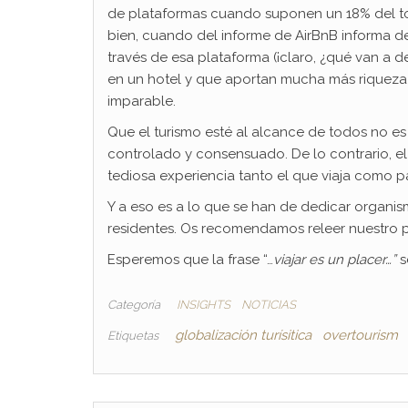
de plataformas cuando suponen un 18% del to
bien, cuando del informe de AirBnB informa de
través de esa plataforma (¡claro, ¿qué van a d
en un hotel y que aportan mucha más riqueza
imparable.
Que el turismo esté al alcance de todos no es
controlado y consensuado. De lo contrario, el v
tediosa experiencia tanto el que viaja como pa
Y a eso es a lo que se han de dedicar organis
residentes. Os recomendamos releer nuestro 
Esperemos que la frase “…
viajar es un placer…”
s
Categoría
INSIGHTS
NOTICIAS
globalización turísitica
overtourism
Etiquetas