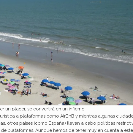
er un placer, se convertirá en un infierno
turística a plataformas como AirBnB y mientras algunas ciudad
as, otros países (como España) llevan a cabo políticas restricti
po de plataformas. Aunque hemos de tener muy en cuenta a este