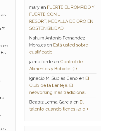
mary
en
FUERTE EL ROMPIDO Y
FUERTE CONIL
las
RESORT, MEDALLA DE ORO EN
SOSTENIBILIDAD
n %
Nahum Antonio Fernandez
Morales
en
Está usted sobre
a en
cualificado
Es
jaime forde
en
Control de
Alimentos y Bebidas (II)
Ignacio M. Subias Cano
en
El
s
Club de la Lenteja. El
networking más tradicional.
re.
Beatríz Lerma Garcia
en
El
talento cuando tienes 50 o +
s
tes