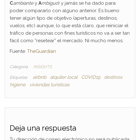
C
ambiante
y
A
mbiguo
) y jamás se ha dado para
poder compararlo con alguno anterior. Es bueno
tener algún tipo de objetivo (aperturas, destinos,
vuelos, etc) aunque, lo que está claro, que reiniciar el
tráfico de personas con fines turísticos no va a ser tan
fácil como “resetear” el mercado. Ni mucho menos.
Fuente:
TheGuardian
Categoría
INSIGHTS
airbnb
alquiler local
COVID19
destinos
Etiquetas
higiene
viviendas turísticas
Deja una respuesta
Tu dirección de correo electrónico no será publicada.