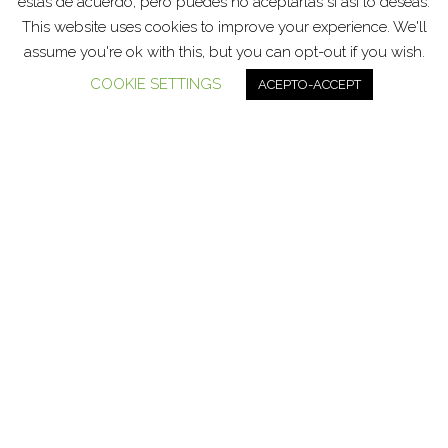
estás de acuerdo, pero puedes no aceptarlas si así lo deseas.
This website uses cookies to improve your experience. We'll
Funciona gracias a
WordPress
|
Tema:
Head Blog
assume you're ok with this, but you can opt-out if you wish.
COOKIE SETTINGS
ACEPTO-ACCEPT
Social media & sharing icons powered by
UltimatelySocial