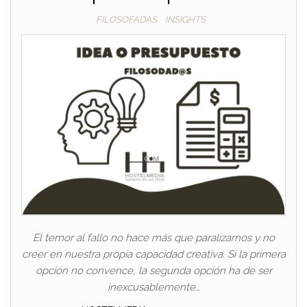
FILOSOFADAS
INSIGHTS
El temor al fallo no hace más que paralizarnos y no
creer en nuestra propia capacidad creativa. Si la primera
opción no convence, la segunda opción ha de ser
inexcusablemente…