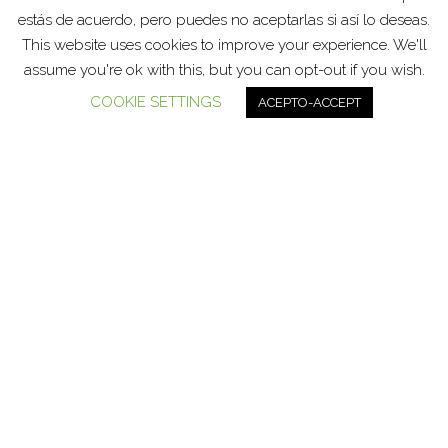
estás de acuerdo, pero puedes no aceptarlas si así lo deseas.
This website uses cookies to improve your experience. We'll
Funciona gracias a
WordPress
|
Tema:
Head Blog
assume you're ok with this, but you can opt-out if you wish.
COOKIE SETTINGS
ACEPTO-ACCEPT
Social media & sharing icons powered by
UltimatelySocial